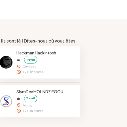
 Ils sont là ! Dites-nous où vous êtes
Hackman Hackintosh
💼 |
Travail
location_on
Owendo
schedule
il y a 12 heures
SlymDev MOUNDZIEGOU
💼 |
Travail
location_on
Mbolo
schedule
il y a 15 heures