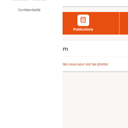
Confidentialité
calendar_month
Publications
Album
Connectez-vous pour voir les photos