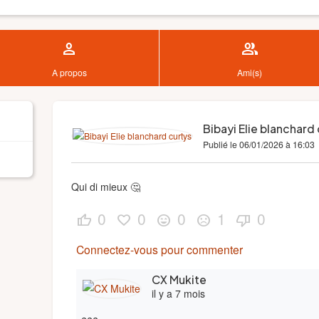
person
group
A propos
Ami(s)
Bibayi Elie blanchard
Publié le 06/01/2026 à 16:03
Qui di mieux 🤔
0
0
0
1
0
thumb_up
favorite
sentiment_very_satisfied
sentiment_dissatisfied
thumb_down
Connectez-vous pour commenter
CX Mukite
il y a 7 mois