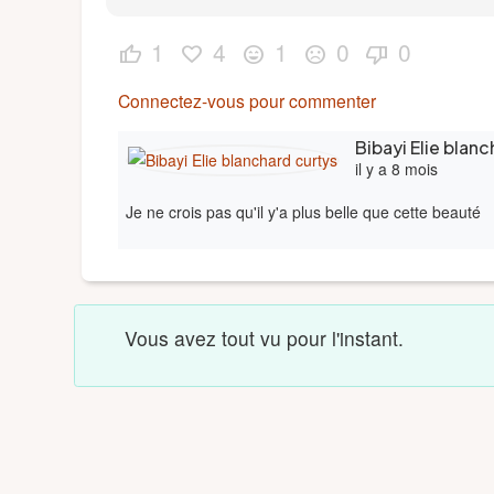
1
4
1
0
0
thumb_up
favorite
sentiment_very_satisfied
sentiment_dissatisfied
thumb_down
Connectez-vous pour commenter
Bibayi Elie blan
il y a 8 mois
Je ne crois pas qu'il y'a plus belle que cette beauté
Vous avez tout vu pour l'instant.
Copyright © 2026
Mukite
| Tous Droits Réservé.