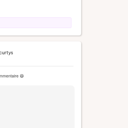
 curtys
commentaire 😄