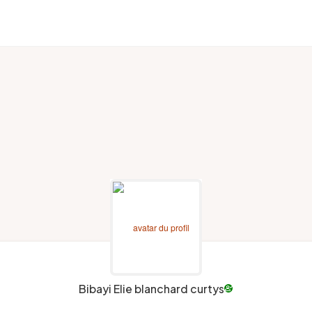
Bibayi Elie blanchard curtys
person_check